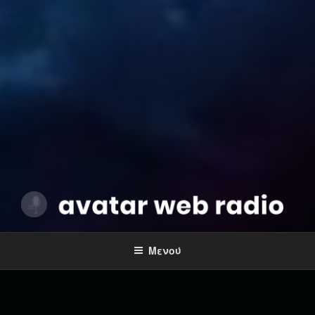
AVATAR WEB RADIO
Music 24/7
Μενού