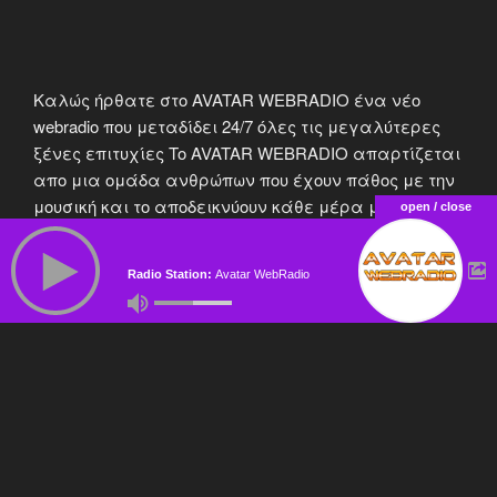
Καλώς ήρθατε στο AVATAR WEBRADIO ένα νέο
webradio που μεταδίδει 24/7 όλες τις μεγαλύτερες
ξένες επιτυχίες To AVATAR WEBRADIO απαρτίζεται
απο μια ομάδα ανθρώπων που έχουν πάθος με την
μουσική και το αποδεικνύουν κάθε μέρα με τις
open / close
μουσικές τους επιλογές.Ενα webradio χωρίς
αμφίδρομη επικοινωνία δεν γίνεται. Ετσι λοιπόν σε
Radio Station:
Avatar WebRadio
συνδυασμό με τις επιλογές των μουσικών μας
επιμελητών,περίμενουμε και απο εσάς τις
μουσικές σας επιλογές στην αντίστοιχη
ενότητα.Μπορείτε επίσης να ενημερώνεστε για τα
charts όλου του κόσμου όπως επίσης και για το δικό
μας.Στην ενότητα NOW ON AIR μπορείτε να
βλέπετε τον τίτλο του κομματιού που παίζει τώρα
όπως και των προηγούμενων.Το AVATAR το ακούτε